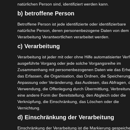
natürlichen Person sind, identifiziert werden kann.
Gulmarg
b) betroffene Person
Ziel(e)
Betroffene Person ist jede identifizierte oder identifizierbare
natürliche Person, deren personenbezogene Daten von dem f
Comfort
Go Round!
Gulmarg
Verarbeitung Verantwortlichen verarbeitet werden.
Kaschmirtal
c) Verarbeitung
Verarbeitung ist jeder mit oder ohne Hilfe automatisierter Ver
Wandern im Himalaya in Gulmarg in
ausgeführte Vorgang oder jede solche Vorgangsreihe im
Kaschmir, im Norden Indiens
Zusammenhang mit personenbezogenen Daten wie das Erh
das Erfassen, die Organisation, das Ordnen, die Speicherung
Wer gerne im indischen Himalaya wandern oder
Anpassung oder Veränderung, das Auslesen, das Abfragen, d
einfach nur einen herrlichen Ausblick in den Bergen
Verwendung, die Offenlegung durch Übermittlung, Verbreitun
genießen möchte, ist in Gulmarg gut aufgehoben.
eine andere Form der Bereitstellung, den Abgleich oder die
Verknüpfung, die Einschränkung, das Löschen oder die
Gulmarg liegt in Kaschmir in Nordindien. Die lokale
Vernichtung.
Gondel hat zwei Stationen und führt bis auf knapp
d) Einschränkung der Verarbeitung
unter 4000 m. ü. M.! Aus diesem Grund ist der Ort
vor allem als Wintersportort bekannt und unter
Einschränkung der Verarbeitung ist die Markierung gespeiche