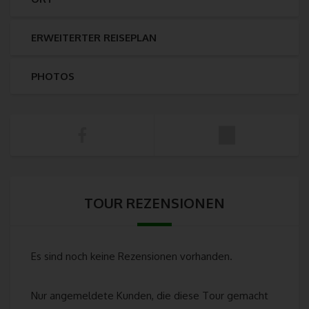
kann über die eindeutige Cookie-ID wiedererkannt und identifiziert
werden.
ERWEITERTER REISEPLAN
Durch den Einsatz von Cookies kann den Nutzern dieser Internetse
nutzerfreundlichere Services bereitstellen, die ohne die Cookie-Set
PHOTOS
nicht möglich wären.
Mittels eines Cookies können die Informationen und Angebote auf 
Internetseite im Sinne des Benutzers optimiert werden. Cookies
ermöglichen uns, wie bereits erwähnt, die Benutzer unserer Interne
wiederzuerkennen. Zweck dieser Wiedererkennung ist es, den Nut
die Verwendung unserer Internetseite zu erleichtern. Der Benutzer 
Internetseite, die Cookies verwendet, muss beispielsweise nicht be
Besuch der Internetseite erneut seine Zugangsdaten eingeben, weil
TOUR REZENSIONEN
von der Internetseite und dem auf dem Computersystem des Benut
abgelegten Cookie übernommen wird. Ein weiteres Beispiel ist das
eines Warenkorbes im Online-Shop. Der Online-Shop merkt sich di
Artikel, die ein Kunde in den virtuellen Warenkorb gelegt hat, über e
Es sind noch keine Rezensionen vorhanden.
Cookie.
Die betroffene Person kann die Setzung von Cookies durch unsere
Nur angemeldete Kunden, die diese Tour gemacht