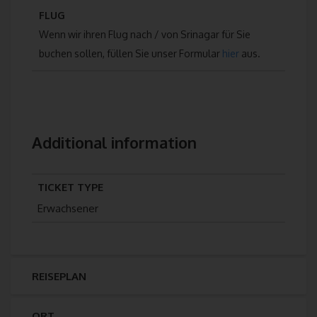
191121, Srinagar, Jammu & Kashmir - India
FLUG
Telefon: +91 9419786430
Wenn wir ihren Flug nach / von Srinagar für Sie
E-Mail:
buchen sollen, füllen Sie unser Formular
hier
aus.
UST-ID: 01ABACS9459B1ZL
Cookies
Additional information
Die Internetseiten verwenden Cookies. Cookies sind Textdateien, w
über einen Internetbrowser auf einem Computersystem abgelegt u
gespeichert werden.
TICKET TYPE
Zahlreiche Internetseiten und Server verwenden Cookies. Viele Co
Erwachsener
enthalten eine sogenannte Cookie-ID. Eine Cookie-ID ist eine einde
Kennung des Cookies. Sie besteht aus einer Zeichenfolge, durch w
Internetseiten und Server dem konkreten Internetbrowser zugeordn
werden können, in dem das Cookie gespeichert wurde. Dies ermögl
REISEPLAN
es den besuchten Internetseiten und Servern, den individuellen Br
der betroffenen Person von anderen Internetbrowsern, die andere
Cookies enthalten, zu unterscheiden. Ein bestimmter Internetbrows
ORT