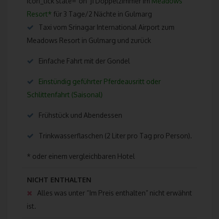
icon_tick state=”on”]1 Doppelzimmer im
Meadows
Einwilligung ist jede von der betroffenen Person freiwillig für 
Resort
*
für 3 Tage/2 Nächte in Gulmarg
bestimmten Fall in informierter Weise und unmissverständlic
Taxi vom Srinagar International Airport zum
abgegebene Willensbekundung in Form einer Erklärung oder
sonstigen eindeutigen bestätigenden Handlung, mit der die
Meadows Resort in Gulmarg und zurück
betroffene Person zu verstehen gibt, dass sie mit der Verarb
der sie betreffenden personenbezogenen Daten einverstanden
Einfache Fahrt mit der Gondel
Einstündig geführter Pferdeausritt oder
Name und Anschrift des für die Verarbeitung
Schlittenfahrt (Saisonal)
Verantwortlichen
Frühstück und Abendessen
Verantwortlicher im Sinne der Datenschutz-Grundverordnung, sonst
den Mitgliedstaaten der Europäischen Union geltenden
Trinkwasserflaschen (2 Liter pro Tag pro Person).
Datenschutzgesetze und anderer Bestimmungen mit
datenschutzrechtlichem Charakter ist:
* oder einem vergleichbaren Hotel
Son Mountain Services Pvt. Ltd.
NICHT ENTHALTEN
Thorsten Lämmle
Alles was unter “Im Preis enthalten” nicht erwähnt
1st Floor, Khan Complex, Near HDFC Bank, Nishat Brein Link Rd, B
ist.