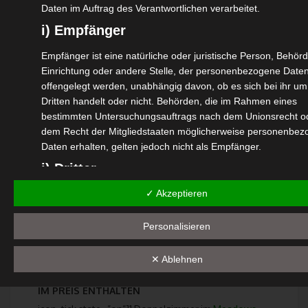
Daten im Auftrag des Verantwortlichen verarbeitet.
anzukommen (SXR)
i) Empfänger
ABREISEZEIT
Empfänger ist eine natürliche oder juristische Person, Behörd
Planen Sie Ihre Rückreise vom Flughafen Srinagar
Einrichtung oder andere Stelle, der personenbezogene Date
(SXR) nach 16:00 Uhr
offengelegt werden, unabhängig davon, ob es sich bei ihr um
Dritten handelt oder nicht. Behörden, die im Rahmen eines
KLEIDUNG /
bestimmten Untersuchungsauftrags nach dem Unionsrecht o
WAS MITBRINGEN?
dem Recht der Mitgliedstaaten möglicherweise personenbe
Daten erhalten, gelten jedoch nicht als Empfänger.
Informationen zum Klima finden sie
hier
. Infos
j) Dritter
zu empfohlener Kleidung finden sie
hier
und
auch in unseren
FAQs
✓ Akzeptieren
Dritter ist eine natürliche oder juristische Person, Behörde,
Einrichtung oder andere Stelle außer der betroffenen Perso
WENN SIE ZUM SKIFAHREN KOMMEN
Verantwortlichen, dem Auftragsverarbeiter und den Personen
Personalisieren
Infos zum Ski- und Snowboardfahren in Gulmarg
unter der unmittelbaren Verantwortung des Verantwortlichen
des Auftragsverarbeiters befugt sind, die personenbezogene
finden sie
hier
, und auch in unseren
FAQs
✕ Ablehnen
Daten zu verarbeiten.
k) Einwilligung
IM PREIS ENTHALTEN