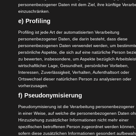
Powder-Ski-Fans beliebt. Doch auch im Sommer hat
personenbezogener Daten mit dem Ziel, ihre künftige Verarb
einzuschränken.
Gulmarg einiges zu bieten, unter anderem
wunderbare Ausblicke über die Berglandschaft und
e) Profiling
grüne Bergwiesen. Mögliche Aktivitäten neben dem
Profiling ist jede Art der automatisierten Verarbeitung
Wandern sind:
personenbezogener Daten, die darin besteht, dass diese
personenbezogenen Daten verwendet werden, um bestimmt
Gondelfahrt bis auf knapp 4.000 m ü. M.
persönliche Aspekte, die sich auf eine natürliche Person bezi
Gulmarg Children’s Park / Bootsfahrt mit
zu bewerten, insbesondere, um Aspekte bezüglich Arbeitsleis
Paddelboot
wirtschaftlicher Lage, Gesundheit, persönlicher Vorlieben,
Interessen, Zuverlässigkeit, Verhalten, Aufenthaltsort oder
Fahrt mit einem All-Terrain-Vehicle
Ortswechsel dieser natürlichen Person zu analysieren oder
Ponyreiten
vorherzusagen.
Fahrrad fahren
f) Pseudonymisierung
Mögliche Aktivitäten im Winter:
Pseudonymisierung ist die Verarbeitung personenbezogener
in einer Weise, auf welche die personenbezogenen Daten o
Ski oder Snowboard fahren
Hinzuziehung zusätzlicher Informationen nicht mehr einer
Schlitten fahren
spezifischen betroffenen Person zugeordnet werden können,
Fahrt mit dem Snowmobile
sofern diese zusätzlichen Informationen gesondert aufbewah