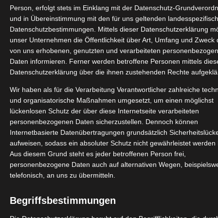
– Wandern im indischen Himalaya
Person, erfolgt stets im Einklang mit der Datenschutz-Grundverord
und in Übereinstimmung mit den für uns geltenden landesspezifisc
Für Entdecker!
Datenschutzbestimmungen. Mittels dieser Datenschutzerklärung m
unser Unternehmen die Öffentlichkeit über Art, Umfang und Zweck 
von uns erhobenen, genutzten und verarbeiteten personenbezoge
Daten informieren. Ferner werden betroffene Personen mittels dies
Datenschutzerklärung über die ihnen zustehenden Rechte aufgeklär
Wir haben als für die Verarbeitung Verantwortlicher zahlreiche tech
und organisatorische Maßnahmen umgesetzt, um einen möglichst
lückenlosen Schutz der über diese Internetseite verarbeiteten
personenbezogenen Daten sicherzustellen. Dennoch können
Internetbasierte Datenübertragungen grundsätzlich Sicherheitslück
aufweisen, sodass ein absoluter Schutz nicht gewährleistet werden
Aus diesem Grund steht es jeder betroffenen Person frei,
personenbezogene Daten auch auf alternativen Wegen, beispielsw
telefonisch, an uns zu übermitteln.
DETAILS
Begriffsbestimmungen
für 2