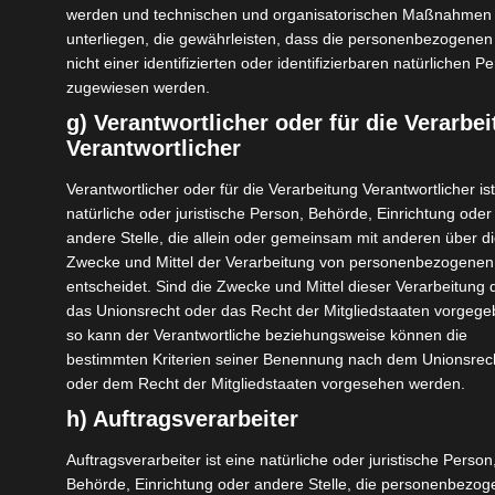
werden und technischen und organisatorischen Maßnahmen
Erleben Sie ein Stück Himalaya im Norden Indiens!
unterliegen, die gewährleisten, dass die personenbezogene
nicht einer identifizierten oder identifizierbaren natürlichen P
Unsere Go-Round! Packages sind für diejenigen
zugewiesen werden.
gedacht, die während ihres Aufenthaltes so viel wie
g) Verantwortlicher oder für die Verarbe
möglich sehen möchten.
Verantwortlicher
Zu diesem Package gibt es auch eine Budget- und
Verantwortlicher oder für die Verarbeitung Verantwortlicher ist
natürliche oder juristische Person, Behörde, Einrichtung oder
Deluxe-Version.
andere Stelle, die allein oder gemeinsam mit anderen über d
Unterschiede zur Budget-Version dieses Packages in
Zwecke und Mittel der Verarbeitung von personenbezogenen
entscheidet. Sind die Zwecke und Mittel dieser Verarbeitung 
grün.
das Unionsrecht oder das Recht der Mitgliedstaaten vorgege
so kann der Verantwortliche beziehungsweise können die
bestimmten Kriterien seiner Benennung nach dem Unionsrec
ZIELORT
oder dem Recht der Mitgliedstaaten vorgesehen werden.
Gulmarg
h) Auftragsverarbeiter
ANKUNFTSZEIT
Auftragsverarbeiter ist eine natürliche oder juristische Person
Planen Sie bis 11:00 Uhr am Flughafen Srinagar
Behörde, Einrichtung oder andere Stelle, die personenbezo