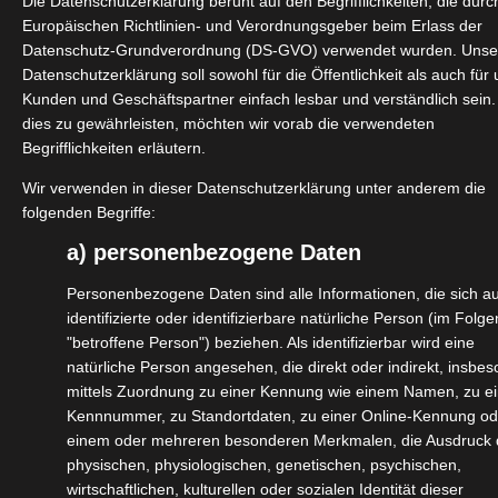
Die Datenschutzerklärung beruht auf den Begrifflichkeiten, die dur
Anzahl Personen
Europäischen Richtlinien- und Verordnungsgeber beim Erlass der
Datenschutz-Grundverordnung (DS-GVO) verwendet wurden. Unse
Datenschutzerklärung soll sowohl für die Öffentlichkeit als auch für
Kunden und Geschäftspartner einfach lesbar und verständlich sein
3 Tage/ 2 Nächte
dies zu gewährleisten, möchten wir vorab die verwendeten
Begrifflichkeiten erläutern.
Dauer
Wir verwenden in dieser Datenschutzerklärung unter anderem die
folgenden Begriffe:
a) personenbezogene Daten
inkl. Frühstück
Mahlzeiten
Personenbezogene Daten sind alle Informationen, die sich au
identifizierte oder identifizierbare natürliche Person (im Folg
"betroffene Person") beziehen. Als identifizierbar wird eine
Gondel, Pony oder
natürliche Person angesehen, die direkt oder indirekt, insbe
Schlitten, Taxi vom/
mittels Zuordnung zu einer Kennung wie einem Namen, zu ei
zum Flughafen
Kennnummer, zu Standortdaten, zu einer Online-Kennung od
Srinagar
einem oder mehreren besonderen Merkmalen, die Ausdruck 
Transport
physischen, physiologischen, genetischen, psychischen,
wirtschaftlichen, kulturellen oder sozialen Identität dieser