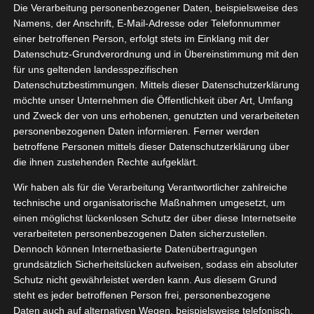
Die Verarbeitung personenbezogener Daten, beispielsweise des
Namens, der Anschrift, E-Mail-Adresse oder Telefonnummer
einer betroffenen Person, erfolgt stets im Einklang mit der
Datenschutz-Grundverordnung und in Übereinstimmung mit den
für uns geltenden landesspezifischen
Datenschutzbestimmungen. Mittels dieser Datenschutzerklärung
möchte unser Unternehmen die Öffentlichkeit über Art, Umfang
und Zweck der von uns erhobenen, genutzten und verarbeiteten
personenbezogenen Daten informieren. Ferner werden
betroffene Personen mittels dieser Datenschutzerklärung über
die ihnen zustehenden Rechte aufgeklärt.
Wir haben als für die Verarbeitung Verantwortlicher zahlreiche
technische und organisatorische Maßnahmen umgesetzt, um
Gulmarg – Go Round! Package –
einen möglichst lückenlosen Schutz der über diese Internetseite
Deluxe – im Himalaya wandern
verarbeiteten personenbezogenen Daten sicherzustellen.
Dennoch können Internetbasierte Datenübertragungen
Wandern im Himalaya in Gulmarg in Kaschmir, im
grundsätzlich Sicherheitslücken aufweisen, sodass ein absoluter
Norden Indiens Wer gerne im
Schutz nicht gewährleistet werden kann. Aus diesem Grund
steht es jeder betroffenen Person frei, personenbezogene
Daten auch auf alternativen Wegen, beispielsweise telefonisch,