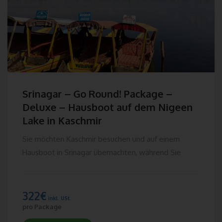
dieser Daten an Dritte erfolgt grundsätzlich nicht, sofern keine
gesetzliche Pflicht zur Weitergabe besteht oder die Weitergabe
der Strafverfolgung dient.
Die Registrierung der betroffenen Person unter freiwilliger
Angabe personenbezogener Daten dient dem für die
Verarbeitung Verantwortlichen dazu, der betroffenen Person
Inhalte oder Leistungen anzubieten, die aufgrund der Natur der
Sache nur registrierten Benutzern angeboten werden können.
Srinagar – Go Round! Package –
Registrierten Personen steht die Möglichkeit frei, die bei der
Deluxe – Hausboot auf dem Nigeen
Registrierung angegebenen personenbezogenen Daten
Lake in Kaschmir
jederzeit abzuändern oder vollständig aus dem Datenbestand
des für die Verarbeitung Verantwortlichen löschen zu lassen.
Sie möchten Kaschmir besuchen und auf einem
Der für die Verarbeitung Verantwortliche erteilt jeder betroffenen
Hausboot in Srinagar übernachten, während Sie
Person jederzeit auf Anfrage Auskunft darüber, welche
personenbezogenen Daten über die betroffene Person
gespeichert sind. Ferner berichtigt oder löscht der für die
Verarbeitung Verantwortliche personenbezogene Daten auf
322
€
inkl. USt.
Wunsch oder Hinweis der betroffenen Person, soweit dem keine
pro Package
gesetzlichen Aufbewahrungspflichten entgegenstehen. Die