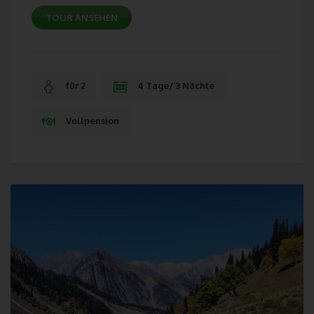
des Servers gespeichert. Erfasst werden können die (1)
TOUR ANSEHEN
verwendeten Browsertypen und Versionen, (2) das vom
zugreifenden System verwendete Betriebssystem, (3) die
Internetseite, von welcher ein zugreifendes System auf unsere
Internetseite gelangt (sogenannte Referrer), (4) die
Unterwebseiten, welche über ein zugreifendes System auf
für 2
4 Tage/ 3 Nächte
unserer Internetseite angesteuert werden, (5) das Datum und
die Uhrzeit eines Zugriffs auf die Internetseite, (6) eine Internet-
Vollpension
Protokoll-Adresse (IP-Adresse), (7) der Internet-Service-
Provider des zugreifenden Systems und (8) sonstige ähnliche
Daten und Informationen, die der Gefahrenabwehr im Falle von
Angriffen auf unsere informationstechnologischen Systeme
dienen.
Bei der Nutzung dieser allgemeinen Daten und Informationen
ziehen wird keine Rückschlüsse auf die betroffene Person.
Diese Informationen werden vielmehr benötigt, um (1) die
Inhalte unserer Internetseite korrekt auszuliefern, (2) die Inhalte
unserer Internetseite sowie die Werbung für diese zu
optimieren, (3) die dauerhafte Funktionsfähigkeit unserer
informationstechnologischen Systeme und der Technik unserer