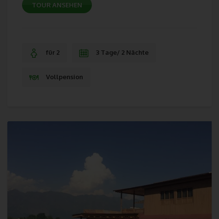
Gesamtheit der Mitarbeiter des für die Verarbeitung
TOUR ANSEHEN
Verantwortlichen stehen der betroffenen Person in diesem
Zusammenhang als Ansprechpartner zur Verfügung.
Kontaktmöglichkeit über die Internetseite
für 2
3 Tage/ 2 Nächte
Die Internetseite enthält aufgrund von gesetzlichen Vorschriften
Vollpension
Angaben, die eine schnelle elektronische Kontaktaufnahme zu
unserem Unternehmen sowie eine unmittelbare Kommunikation
mit uns ermöglichen, was ebenfalls eine allgemeine Adresse der
sogenannten elektronischen Post (E-Mail-Adresse) umfasst.
Sofern eine betroffene Person per E-Mail oder über ein
Kontaktformular den Kontakt mit dem für die Verarbeitung
Verantwortlichen aufnimmt, werden die von der betroffenen
Person übermittelten personenbezogenen Daten automatisch
gespeichert. Solche auf freiwilliger Basis von einer betroffenen
Person an den für die Verarbeitung Verantwortlichen
übermittelten personenbezogenen Daten werden für Zwecke
der Bearbeitung oder der Kontaktaufnahme zur betroffenen
Person gespeichert. Es erfolgt keine Weitergabe dieser
personenbezogenen Daten an Dritte.