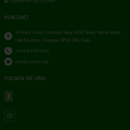
Warum mit uns buchen
a) Recht auf Bestätigung
Jede betroffene Person hat das vom Europäischen
KONTAKT
Richtlinien- und Verordnungsgeber eingeräumte Recht,
von dem für die Verarbeitung Verantwortlichen eine
1st Floor, Khan Complex, Near HDFC Bank, Nishat Brein
Bestätigung darüber zu verlangen, ob sie betreffende
Link Rd, Brein, Srinagar, 191121, J&K, India
personenbezogene Daten verarbeitet werden. Möchte
eine betroffene Person dieses Bestätigungsrecht in
+91 941 978 6430
Anspruch nehmen, kann sie sich hierzu jederzeit an einen
Mitarbeiter des für die Verarbeitung Verantwortlichen
info@sontrips.de
wenden.
b) Recht auf Auskunft
FOLGEN SIE UNS
Jede von der Verarbeitung personenbezogener Daten
betroffene Person hat das vom Europäischen Richtlinien-
und Verordnungsgeber gewährte Recht, jederzeit von
dem für die Verarbeitung Verantwortlichen unentgeltliche
Auskunft über die zu seiner Person gespeicherten
personenbezogenen Daten und eine Kopie dieser
Auskunft zu erhalten. Ferner hat der Europäische