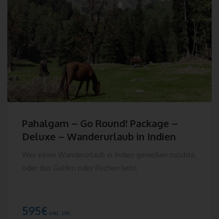
191121, Srinagar, Jammu & Kashmir - India
Telefon: +91 9419786430
E-Mail:
UST-ID: 01ABACS9459B1ZL
Cookies
Die Internetseiten verwenden Cookies. Cookies sind
Textdateien, welche über einen Internetbrowser auf einem
Pahalgam – Go Round! Package –
Computersystem abgelegt und gespeichert werden.
Deluxe – Wanderurlaub in Indien
Zahlreiche Internetseiten und Server verwenden Cookies. Viele
Cookies enthalten eine sogenannte Cookie-ID. Eine Cookie-ID
Wer einen Wanderurlaub in Indien genießen möchte,
ist eine eindeutige Kennung des Cookies. Sie besteht aus einer
oder das Golfen oder Fischen liebt,
Zeichenfolge, durch welche Internetseiten und Server dem
konkreten Internetbrowser zugeordnet werden können, in dem
das Cookie gespeichert wurde. Dies ermöglicht es den
besuchten Internetseiten und Servern, den individuellen
595
€
inkl. USt.
Browser der betroffenen Person von anderen Internetbrowsern,