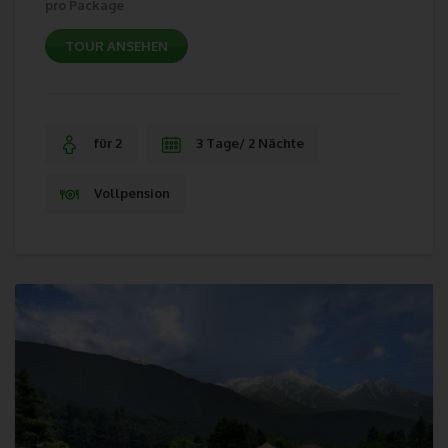
pro Package
die andere Cookies enthalten, zu unterscheiden. Ein bestimmter
Internetbrowser kann über die eindeutige Cookie-ID
TOUR ANSEHEN
wiedererkannt und identifiziert werden.
Durch den Einsatz von Cookies kann den Nutzern dieser
Internetseite nutzerfreundlichere Services bereitstellen, die ohne
für 2
3 Tage/ 2 Nächte
die Cookie-Setzung nicht möglich wären.
Mittels eines Cookies können die Informationen und Angebote
Vollpension
auf unserer Internetseite im Sinne des Benutzers optimiert
werden. Cookies ermöglichen uns, wie bereits erwähnt, die
Benutzer unserer Internetseite wiederzuerkennen. Zweck dieser
Wiedererkennung ist es, den Nutzern die Verwendung unserer
Internetseite zu erleichtern. Der Benutzer einer Internetseite, die
Cookies verwendet, muss beispielsweise nicht bei jedem
Besuch der Internetseite erneut seine Zugangsdaten eingeben,
weil dies von der Internetseite und dem auf dem
Computersystem des Benutzers abgelegten Cookie
übernommen wird. Ein weiteres Beispiel ist das Cookie eines
Warenkorbes im Online-Shop. Der Online-Shop merkt sich die
Artikel, die ein Kunde in den virtuellen Warenkorb gelegt hat,