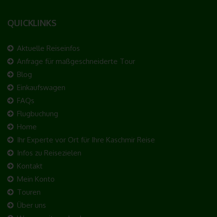
Routinemäßige Löschung und Sperrung
QUICKLINKS
von personenbezogenen Daten
Der für die Verarbeitung Verantwortliche verarbeitet und
Aktuelle Reiseinfos
speichert personenbezogene Daten der betroffenen Person nur
Anfrage für maßgeschneiderte Tour
für den Zeitraum, der zur Erreichung des Speicherungszwecks
Blog
erforderlich ist oder sofern dies durch den Europäischen
Einkaufswagen
Richtlinien- und Verordnungsgeber oder einen anderen
FAQs
Gesetzgeber in Gesetzen oder Vorschriften, welchen der für die
Verarbeitung Verantwortliche unterliegt, vorgesehen wurde.
Flugbuchung
Home
Entfällt der Speicherungszweck oder läuft eine vom
Ihr Experte vor Ort für Ihre Kaschmir Reise
Europäischen Richtlinien- und Verordnungsgeber oder einem
anderen zuständigen Gesetzgeber vorgeschriebene
Infos zu Reisezielen
Speicherfrist ab, werden die personenbezogenen Daten
Kontakt
routinemäßig und entsprechend den gesetzlichen Vorschriften
Mein Konto
gesperrt oder gelöscht.
Touren
Über uns
Rechte der betroffenen Person