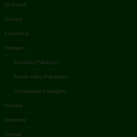
Bild angezeigt. Zu beachten ist, dass alle registrierten
Go Round!
WordPress-User automatisch auch bei Gravatar registriert sind.
Details zu Gravatar:
https://de.gravatar.com
Gulmarg
Hosting
Kaschmirtal
Die von uns in Anspruch genommenen Hosting-Leistungen
Pahalgam
dienen der Zurverfügungstellung der folgenden Leistungen:
Infrastruktur- und Plattformdienstleistungen, Rechenkapazität,
Speicherplatz und Datenbankdienste, Sicherheitsleistungen
Aru Valley (Pahalgam)
sowie technische Wartungsleistungen, die wir zum Zwecke des
Betriebs dieses Onlineangebotes einsetzen.
Betaab Valley (Pahalgam)
Hierbei verarbeiten wir, bzw. unser Hostinganbieter
Chandanwadi (Pahalgam)
Bestandsdaten, Kontaktdaten, Inhaltsdaten, Vertragsdaten,
Nutzungsdaten, Meta- und Kommunikationsdaten von Kunden,
Relaxing
Interessenten und Besuchern dieses Onlineangebotes auf
Grundlage unserer berechtigten Interessen an einer effizienten
und sicheren Zurverfügungstellung dieses Onlineangebotes
Sonamarg
gem. Art. 6 Abs. 1 lit. f DSGVO i.V.m. Art. 28 DSGVO (Abschluss
Auftragsverarbeitungsvertrag).
Srinagar