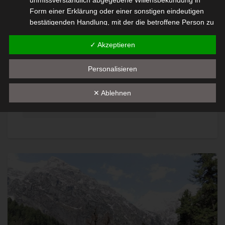
1.520
€
unmissverständlich abgegebene Willensbekundung in
inkl. USt.
Form einer Erklärung oder einer sonstigen eindeutigen
pro Package
bestätigenden Handlung, mit der die betroffene Person zu
verstehen gibt, dass sie mit der Verarbeitung der sie
TOUR ANSEHEN
betreffenden personenbezogenen Daten einverstanden
✓ Akzeptieren
ist.
Personalisieren
Name und Anschrift des für die
für 2
8 Tage/ 7 Nächte
✕ Ablehnen
Verarbeitung Verantwortlichen
Frühstück und Abendessen inkl.
Verantwortlicher im Sinne der Datenschutz-Grundverordnung,
sonstiger in den Mitgliedstaaten der Europäischen Union
geltenden Datenschutzgesetze und anderer Bestimmungen mit
datenschutzrechtlichem Charakter ist:
Son Mountain Services Pvt. Ltd.
Thorsten Lämmle
1st Floor, Khan Complex, Near HDFC Bank, Nishat Brein Link
Rd, Brein,