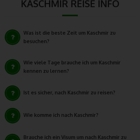
KASCHMIR REISE INFO
191121, Srinagar, Jammu & Kashmir - India
Telefon: +91 9419786430
E-Mail:
Was ist die beste Zeit um Kaschmir zu
UST-ID: 01ABACS9459B1ZL
besuchen?
Cookies
Wie viele Tage brauche ich um Kaschmir
Die Internetseiten verwenden Cookies. Cookies sind
kennen zu lernen?
Textdateien, welche über einen Internetbrowser auf einem
Computersystem abgelegt und gespeichert werden.
Zahlreiche Internetseiten und Server verwenden Cookies. Viele
Ist es sicher, nach Kaschmir zu reisen?
Cookies enthalten eine sogenannte Cookie-ID. Eine Cookie-ID
ist eine eindeutige Kennung des Cookies. Sie besteht aus einer
Zeichenfolge, durch welche Internetseiten und Server dem
Wie komme ich nach Kaschmir?
konkreten Internetbrowser zugeordnet werden können, in dem
das Cookie gespeichert wurde. Dies ermöglicht es den
besuchten Internetseiten und Servern, den individuellen
Brauche ich ein Visum um nach Kaschmir zu
Browser der betroffenen Person von anderen Internetbrowsern,