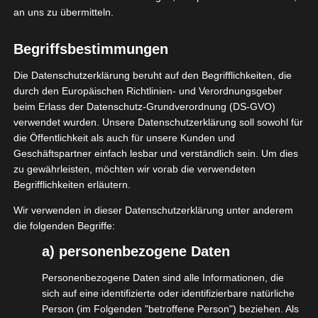
Übernachten Sie auf einem Hausboot in
Srinagar
und
an uns zu übermitteln.
genießen Sie eine Fahrt über den See mit einem
Shikara-Boot. Schlendern Sie durch Moghul-Gärten und
Begriffsbestimmungen
besuchen Sie historische Tempel und Moscheen.
Die Datenschutzerklärung beruht auf den Begrifflichkeiten, die
Lernen Sie die berühmten kaschmirischen Handarbeiten
durch den Europäischen Richtlinien- und Verordnungsgeber
wie Paschmina-Schals und Paper Maché kennen und
beim Erlass der Datenschutz-Grundverordnung (DS-GVO)
erkunden Sie die schöne Umgebung der Stadt.
verwendet wurden. Unsere Datenschutzerklärung soll sowohl für
die Öffentlichkeit als auch für unsere Kunden und
Machen Sie eine Gondelfahrt und genießen Sie den
Geschäftspartner einfach lesbar und verständlich sein. Um dies
Ausblick von fast 4.000 m über dem Meeeresspiegel
zu gewährleisten, möchten wir vorab die verwendeten
im indischen Himalaya in
Gulmarg
– oder machen Sie
Begrifflichkeiten erläutern.
einen Schiurlaub in Indiens bekanntem Pulverschnee-
Wir verwenden in dieser Datenschutzerklärung unter anderem
Ort.
die folgenden Begriffe:
Lernen Sie bei einem Ponyritt oder einer Wanderung
a) personenbezogene Daten
durch atemberaubende Landschaften
Pahalgam
und
seine Umgebung kennen – das Aru Valley, Beetab
Personenbezogene Daten sind alle Informationen, die
Valley oder Chandanwari. Machen Sie ein Picknick
sich auf eine identifizierte oder identifizierbare natürliche
Person (im Folgenden "betroffene Person") beziehen. Als
inmitten von herrlichem Bergpanorama, oder gehen Sie