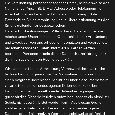
Die Verarbeitung personenbezogener Daten, beispielsweise des
Namens, der Anschrift, E-Mail-Adresse oder Telefonnummer
SONTRIPS - IHR
einer betroffenen Person, erfolgt stets im Einklang mit der
Datenschutz-Grundverordnung und in Übereinstimmung mit den
EXPERTE FÜR IHRE
für uns geltenden landesspezifischen
Datenschutzbestimmungen. Mittels dieser Datenschutzerklärung
KASCHMIR REISE
möchte unser Unternehmen die Öffentlichkeit über Art, Umfang
und Zweck der von uns erhobenen, genutzten und verarbeiteten
personenbezogenen Daten informieren. Ferner werden
betroffene Personen mittels dieser Datenschutzerklärung über
die ihnen zustehenden Rechte aufgeklärt.
Wir sind ein deutsch-lokales Reisebüro in Srinagar,
Kaschmir und Ihr Experte vor Ort für Ihre Kaschmir Reise.
Wir haben als für die Verarbeitung Verantwortlicher zahlreiche
technische und organisatorische Maßnahmen umgesetzt, um
Nicht ohne Grund ist Kaschmir als “Schweiz des Ostens” oder
einen möglichst lückenlosen Schutz der über diese Internetseite
“Paradies auf Erden” beschrieben worden. Mit seiner
verarbeiteten personenbezogenen Daten sicherzustellen.
Dennoch können Internetbasierte Datenübertragungen
wunderschönen Berglandschaft, seinen Flüssen und Seen,
grundsätzlich Sicherheitslücken aufweisen, sodass ein absoluter
Bergwiesen und seinem reichen kulturellen Erbe hat Kaschmir
Schutz nicht gewährleistet werden kann. Aus diesem Grund
viel zu bieten!
steht es jeder betroffenen Person frei, personenbezogene
Daten auch auf alternativen Wegen, beispielsweise telefonisch,