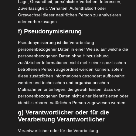
Lage, Gesundheit, persönlicher Vorlieben, Interessen,
Category
Zuverlässigkeit, Verhalten, Aufenthaltsort oder
Ortswechsel dieser natürlichen Person zu analysieren
oder vorherzusagen.
Anzahl Personen
f) Pseudonymisierung
Dauer
Pseudonymisierung ist die Verarbeitung
personenbezogener Daten in einer Weise, auf welche die
personenbezogenen Daten ohne Hinzuziehung
Ziel(e)
zusätzlicher Informationen nicht mehr einer spezifischen
betroffenen Person zugeordnet werden können, sofern
TOUREN FINDEN
diese zusätzlichen Informationen gesondert aufbewahrt
werden und technischen und organisatorischen
Maßnahmen unterliegen, die gewährleisten, dass die
personenbezogenen Daten nicht einer identifizierten oder
identifizierbaren natürlichen Person zugewiesen werden.
Finden Sie eine Kaschmir Reise nach
g) Verantwortlicher oder für die
Verarbeitung Verantwortlicher
REISEZIEL
Verantwortlicher oder für die Verarbeitung