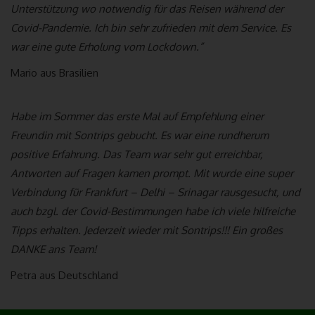
Internetseite zu gewährleisten sowie (4) um
Unterstützung wo notwendig für das Reisen während der
Strafverfolgungsbehörden im Falle eines Cyberangriffes die zur
Covid-Pandemie. Ich bin sehr zufrieden mit dem Service. Es
Strafverfolgung notwendigen Informationen bereitzustellen.
war eine gute Erholung vom Lockdown.”
Diese anonym erhobenen Daten und Informationen werden
durch uns daher einerseits statistisch und ferner mit dem Ziel
Mario aus Brasilien
ausgewertet, den Datenschutz und die Datensicherheit in
unserem Unternehmen zu erhöhen, um letztlich ein optimales
Schutzniveau für die von uns verarbeiteten personenbezogenen
Habe im Sommer das erste Mal auf Empfehlung einer
Daten sicherzustellen. Die anonymen Daten der Server-Logfiles
Freundin mit Sontrips gebucht. Es war eine rundherum
werden getrennt von allen durch eine betroffene Person
positive Erfahrung. Das Team war sehr gut erreichbar,
angegebenen personenbezogenen Daten gespeichert.
Antworten auf Fragen kamen prompt. Mit wurde eine super
Verbindung für Frankfurt – Delhi – Srinagar rausgesucht, und
Registrierung auf unserer Internetseite
auch bzgl. der Covid-Bestimmungen habe ich viele hilfreiche
Die betroffene Person hat die Möglichkeit, sich auf der
Tipps erhalten. Jederzeit wieder mit Sontrips!!! Ein großes
Internetseite des für die Verarbeitung Verantwortlichen unter
DANKE ans Team!
Angabe von personenbezogenen Daten zu registrieren. Welche
personenbezogenen Daten dabei an den für die Verarbeitung
Petra aus Deutschland
Verantwortlichen übermittelt werden, ergibt sich aus der
jeweiligen Eingabemaske, die für die Registrierung verwendet