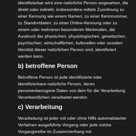
identifizierbar wird eine natürliche Person angesehen, die
eine Runde Angeln, Golfen oder White Water Raften.
direkt oder indirekt, insbesondere mittels Zuordnung zu
besuchen Sie den Thajiwas Gletscher in
Sonmarg
.
einer Kennung wie einem Namen, zu einer Kennnummer,
und mehr!
zu Standortdaten, zu einer Online-Kennung oder zu
einem oder mehreren besonderen Merkmalen, die
Unser deutsch-lokales Team bringt verschiedene
Ausdruck der physischen, physiologischen, genetischen,
Kulturen zusammen um Ihnen eine unvergessliche
psychischen, wirtschaftlichen, kulturellen oder sozialen
Identität dieser natürlichen Person sind, identifiziert
Kaschmir Reise mit Service vor Ort und geballtem
werden kann.
Insider-Wissen zu organisieren.
b) betroffene Person
Betroffene Person ist jede identifizierte oder
AKTUELLE REISEINFOS
identifizierbare natürliche Person, deren
personenbezogene Daten von dem für die Verarbeitung
Verantwortlichen verarbeitet werden.
REISEZIELE
c) Verarbeitung
Verarbeitung ist jeder mit oder ohne Hilfe automatisierter
Verfahren ausgeführte Vorgang oder jede solche
REISEBERICHTE LESEN
Vorgangsreihe im Zusammenhang mit