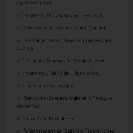
191121, Srinagar, Jammu & Kashmir - India
persönlichem Taxi
Telefon: +91 9419786430
Ponies zum Thajiwas Glacier in Sonamarg
E-Mail:
3-Weg Gondelticket
pro Person in Gulmarg
UST-ID: 01ABACS9459B1ZL
15-minütige Fahrt mit dem All-Terrain-Vehicle in
Gulmarg
Cookies
Die Internetseiten verwenden Cookies. Cookies sind Textdateien, w
1 h geführte Tour mit dem Pony in Gulmarg
über einen Internetbrowser auf einem Computersystem abgelegt u
Ponies und Guide für den Lidderwat Trek
gespeichert werden.
Zahlreiche Internetseiten und Server verwenden Cookies. Viele Co
Eintrittspreise wie erwähnt
enthalten eine sogenannte Cookie-ID. Eine Cookie-ID ist eine einde
Kennung des Cookies. Sie besteht aus einer Zeichenfolge, durch w
Transport zu Sehenswürdigkeiten in Pahalgam
Internetseiten und Server dem konkreten Internetbrowser zugeordn
mit dem Taxi
werden können, in dem das Cookie gespeichert wurde. Dies ermögl
es den besuchten Internetseiten und Servern, den individuellen Br
Frühstück und Abendessen
der betroffenen Person von anderen Internetbrowsern, die andere
Cookies enthalten, zu unterscheiden. Ein bestimmter Internetbrows
Trinkwasserflaschen (2 Liter pro Tag pro Person)