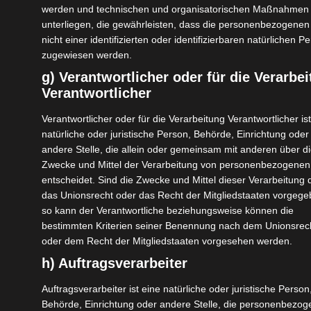
werden und technischen und organisatorischen Maßnahmen
Weg nach Pahalgam ist wiederum im letzten Drittel
unterliegen, die gewährleisten, dass die personenbezogene
aufgrund des Ausblicks ein Genuss. Beetab Valley
nicht einer identifizierten oder identifizierbaren natürlichen P
und Chandanwari sind bekannte Nebentäler von
zugewiesen werden.
Pahalgam, Beetab Valley u.a. als Drehort von
g) Verantwortlicher oder für die Verarbe
Bollywood-Filmen bekannt. Aru-Valley ist das
Verantwortlicher
vermutlich schönste Tal bei Pahalgam, und der
Verantwortlicher oder für die Verarbeitung Verantwortlicher ist
Lidderwat Trek eine Wanderung mit
natürliche oder juristische Person, Behörde, Einrichtung oder
wunderschönem Ausblick.
andere Stelle, die allein oder gemeinsam mit anderen über d
Zwecke und Mittel der Verarbeitung von personenbezogenen
Unsere Go Round! Packages sind für diejenigen
entscheidet. Sind die Zwecke und Mittel dieser Verarbeitung 
gedacht, die während ihrem Aufenthalt so viel wie
das Unionsrecht oder das Recht der Mitgliedstaaten vorgege
möglich sehen möchten.
so kann der Verantwortliche beziehungsweise können die
bestimmten Kriterien seiner Benennung nach dem Unionsrec
Packen Sie Ihren Koffer für eine unvergessliche
oder dem Recht der Mitgliedstaaten vorgesehen werden.
Reise!
h) Auftragsverarbeiter
Unterschiede zur Comfort-Version dieses
Auftragsverarbeiter ist eine natürliche oder juristische Person
Packages in grün.
Behörde, Einrichtung oder andere Stelle, die personenbezo