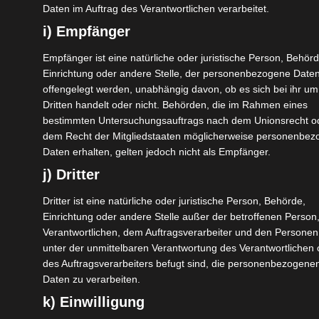
Daten im Auftrag des Verantwortlichen verarbeitet.
i) Empfänger
ZIELORTE
Empfänger ist eine natürliche oder juristische Person, Behörd
Srinagar – Sonamarg – Gulmarg – Pahalgam
Einrichtung oder andere Stelle, der personenbezogene Date
offengelegt werden, unabhängig davon, ob es sich bei ihr um
ANKUNFTSZEIT
Dritten handelt oder nicht. Behörden, die im Rahmen eines
Planen Sie bis 11:00 Uhr am Flughafen Srinagar
bestimmten Untersuchungsauftrags nach dem Unionsrecht o
anzukommen (SXR)
dem Recht der Mitgliedstaaten möglicherweise personenbe
Daten erhalten, gelten jedoch nicht als Empfänger.
ABREISEZEIT
j) Dritter
Planen Sie Ihre Rückreise vom Flughafen Srinagar
Dritter ist eine natürliche oder juristische Person, Behörde,
(SXR) nach 15:00 Uhr
Einrichtung oder andere Stelle außer der betroffenen Perso
Verantwortlichen, dem Auftragsverarbeiter und den Personen
KLEIDUNG /
unter der unmittelbaren Verantwortung des Verantwortlichen
WAS MITBRINGEN?
des Auftragsverarbeiters befugt sind, die personenbezogene
Informationen zum Klima finden sie
hier
. Infos
Daten zu verarbeiten.
zu empfohlener Kleidung finden sie
hier
und
k) Einwilligung
auch in unseren
FAQs