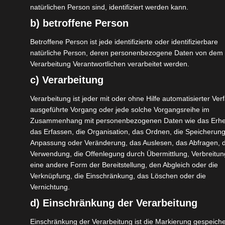
Transport
Gulmarg, Pahalgam,
natürlichen Person sind, identifiziert werden kann.
Sonamarg, Srinagar
b) betroffene Person
Ziel(e)
Betroffene Person ist jede identifizierte oder identifizierbare
natürliche Person, deren personenbezogene Daten von dem f
Aru Valley (Pahalgam)
Verarbeitung Verantwortlichen verarbeitet werden.
Betaab Valley (Pahalgam)
c) Verarbeitung
Chandanwadi (Pahalgam)
Deluxe
Verarbeitung ist jeder mit oder ohne Hilfe automatisierter Ver
ausgeführte Vorgang oder jede solche Vorgangsreihe im
Go Round!
Gulmarg
Kaschmirtal
Zusammenhang mit personenbezogenen Daten wie das Erh
Pahalgam
Sonamarg
Srinagar
das Erfassen, die Organisation, das Ordnen, die Speicherung
Anpassung oder Veränderung, das Auslesen, das Abfragen, d
Dieses Trekking Tour Package führt Sie zu
Verwendung, die Offenlegung durch Übermittlung, Verbreitun
allen Hauptzielorten im Kaschmirtal, mit
eine andere Form der Bereitstellung, den Abgleich oder die
Optionen zum Wandern unterwegs –
Verknüpfung, die Einschränkung, das Löschen oder die
Vernichtung.
buchen Sie Ihren Kaschmir Urlaub!
d) Einschränkung der Verarbeitung
Entdecken Sie die Hauptzielorte im Kaschmirtal auf
Einschränkung der Verarbeitung ist die Markierung gespeiche