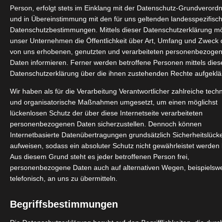
Tour Package
Person, erfolgt stets im Einklang mit der Datenschutz-Grundverord
und in Übereinstimmung mit den für uns geltenden landesspezifisc
Für Entdecker!
Datenschutzbestimmungen. Mittels dieser Datenschutzerklärung m
unser Unternehmen die Öffentlichkeit über Art, Umfang und Zweck 
von uns erhobenen, genutzten und verarbeiteten personenbezoge
Daten informieren. Ferner werden betroffene Personen mittels dies
Datenschutzerklärung über die ihnen zustehenden Rechte aufgeklär
Wir haben als für die Verarbeitung Verantwortlicher zahlreiche tech
und organisatorische Maßnahmen umgesetzt, um einen möglichst
lückenlosen Schutz der über diese Internetseite verarbeiteten
personenbezogenen Daten sicherzustellen. Dennoch können
Internetbasierte Datenübertragungen grundsätzlich Sicherheitslück
aufweisen, sodass ein absoluter Schutz nicht gewährleistet werden
Aus diesem Grund steht es jeder betroffenen Person frei,
personenbezogene Daten auch auf alternativen Wegen, beispielsw
telefonisch, an uns zu übermitteln.
DETAILS
Begriffsbestimmungen
für 2