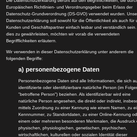
Die Datenschutzerklärung beruht auf den Begrifflichkeiten, die dur
Anzahl Personen
Europäischen Richtlinien- und Verordnungsgeber beim Erlass der
Datenschutz-Grundverordnung (DS-GVO) verwendet wurden. Unse
Datenschutzerklärung soll sowohl für die Öffentlichkeit als auch für
Kunden und Geschäftspartner einfach lesbar und verständlich sein
8 Tage/ 7 Nächte
dies zu gewährleisten, möchten wir vorab die verwendeten
Begrifflichkeiten erläutern.
Dauer
Wir verwenden in dieser Datenschutzerklärung unter anderem die
folgenden Begriffe:
Frühstück und
a) personenbezogene Daten
Abendessen inkl.
Personenbezogene Daten sind alle Informationen, die sich au
Mahlzeiten
ATV, Fahrt mit
identifizierte oder identifizierbare natürliche Person (im Folg
Shikara-Boot,
"betroffene Person") beziehen. Als identifizierbar wird eine
Fahrten zwischen
natürliche Person angesehen, die direkt oder indirekt, insbe
Zielorten, Gondel,
mittels Zuordnung zu einer Kennung wie einem Namen, zu ei
persönliches Taxi zu
Kennnummer, zu Standortdaten, zu einer Online-Kennung od
Sehenswürdigkeiten,
einem oder mehreren besonderen Merkmalen, die Ausdruck 
Pony, Taxi vom/ zum
physischen, physiologischen, genetischen, psychischen,
Flughafen Srinagar
wirtschaftlichen, kulturellen oder sozialen Identität dieser