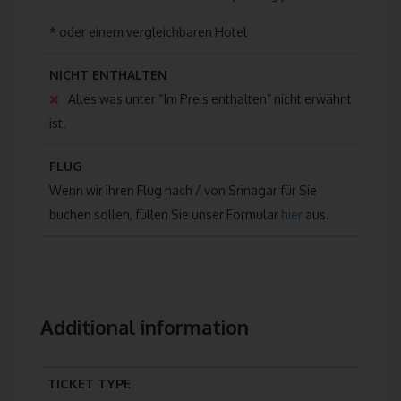
kann über die eindeutige Cookie-ID wiedererkannt und identifiziert
werden.
* oder einem vergleichbaren Hotel
Durch den Einsatz von Cookies kann den Nutzern dieser Internetse
NICHT ENTHALTEN
nutzerfreundlichere Services bereitstellen, die ohne die Cookie-Set
Alles was unter “Im Preis enthalten” nicht erwähnt
nicht möglich wären.
ist.
Mittels eines Cookies können die Informationen und Angebote auf 
Internetseite im Sinne des Benutzers optimiert werden. Cookies
FLUG
ermöglichen uns, wie bereits erwähnt, die Benutzer unserer Interne
Wenn wir ihren Flug nach / von Srinagar für Sie
wiederzuerkennen. Zweck dieser Wiedererkennung ist es, den Nut
die Verwendung unserer Internetseite zu erleichtern. Der Benutzer 
buchen sollen, füllen Sie unser Formular
hier
aus.
Internetseite, die Cookies verwendet, muss beispielsweise nicht be
Besuch der Internetseite erneut seine Zugangsdaten eingeben, weil
von der Internetseite und dem auf dem Computersystem des Benut
abgelegten Cookie übernommen wird. Ein weiteres Beispiel ist das
eines Warenkorbes im Online-Shop. Der Online-Shop merkt sich di
Additional information
Artikel, die ein Kunde in den virtuellen Warenkorb gelegt hat, über e
Cookie.
Die betroffene Person kann die Setzung von Cookies durch unsere
TICKET TYPE