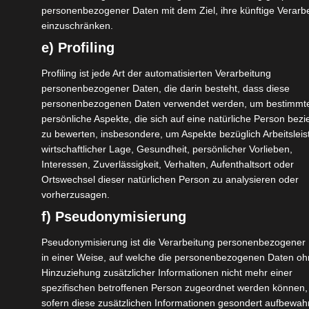
dieser Rundreise durch Kaschmir – Srinagar,
personenbezogener Daten mit dem Ziel, ihre künftige Verarb
Sonamarg, Gulmarg und Pahalgam – und wandern
einzuschränken.
Sie in Indiens Himalaya. Übernachten Sie auf einem
e) Profiling
Hausboot auf dem Nigeen Lake in Srinagar, genießen
Profiling ist jede Art der automatisierten Verarbeitung
Sie den Ausblick auf die Berge in der Umgebung und
personenbezogener Daten, die darin besteht, dass diese
entdecken Sie das reiche historische Erbe der Stadt
personenbezogenen Daten verwendet werden, um bestimmt
– von Gärten aus der Moghulzeit über das Hari
persönliche Aspekte, die sich auf eine natürliche Person bezi
Parbat Fort und bekannte historische Moscheen und
zu bewerten, insbesondere, um Aspekte bezüglich Arbeitsleis
wirtschaftlicher Lage, Gesundheit, persönlicher Vorlieben,
Schreine. Und, um es nicht zu vergessen: Lehnen Sie
Interessen, Zuverlässigkeit, Verhalten, Aufenthaltsort oder
sich zurück bei einer Fahrt mit einem Shikara-Boot
Ortswechsel dieser natürlichen Person zu analysieren oder
über den Dal Lake! In Sonamarg erwartet Sie neben
vorherzusagen.
schöner Landschaft auf dem Hin- und Rückweg eine
f) Pseudonymisierung
Wanderung oder ein Ponyritt zum Thajwas
Pseudonymisierung ist die Verarbeitung personenbezogener
Gletscher. Gulmarg lädt zu einer Wanderung in
in einer Weise, auf welche die personenbezogenen Daten o
Indiens Himalaya oder einer Gondelfahrt über zwei
Hinzuziehung zusätzlicher Informationen nicht mehr einer
Stationen bis hin auf knapp 4000 m ü. M. ein. Auch
spezifischen betroffenen Person zugeordnet werden können,
hier sind Ponyritte u.ä. durch die Natur möglich. Der
sofern diese zusätzlichen Informationen gesondert aufbewah